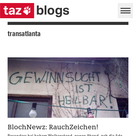
transatlanta
BlochNewz: RauchZeichen!
Besonders bei hohem Wolkenstand, gegen Abend, gab die öde