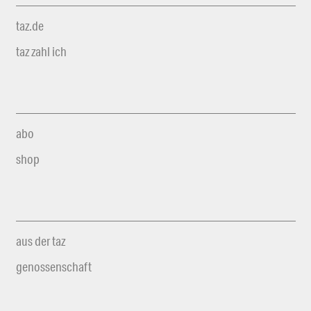
taz.de
taz zahl ich
abo
shop
aus der taz
genossenschaft