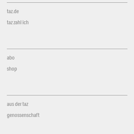
taz.de
taz zahl ich
abo
shop
aus der taz
genossenschaft