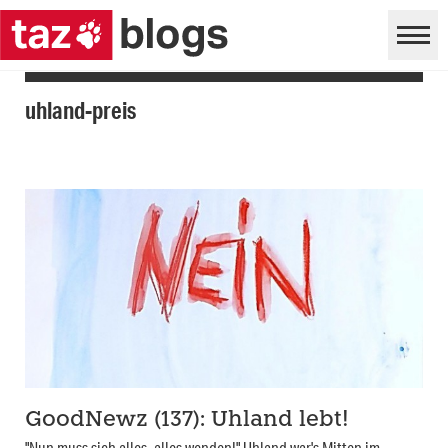
uhland-preis
GoodNewz (137): Uhland lebt!
"Nun muss sich alles, alles wenden!" Uhland war's Mitten im