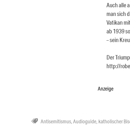
Auch alle 
man sich da
Vatikan mi
ab 1939 so
– sein Kreu
Der Triump
http://rob
Anzeige
Antisemitismus
,
Audioguide
,
katholischer Bi