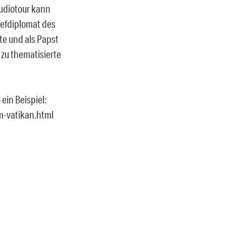
Audiotour kann
hefdiplomat des
te und als Papst
 zu thematisierte
ein Beispiel:
m-vatikan.html