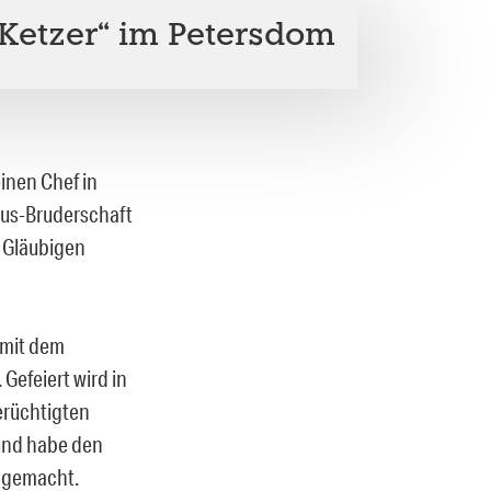
Ketzer“ im Petersdom
inen Chef in
Pius-Bruderschaft
e Gläubigen
 mit dem
 Gefeiert wird in
erüchtigten
 und habe den
h gemacht.