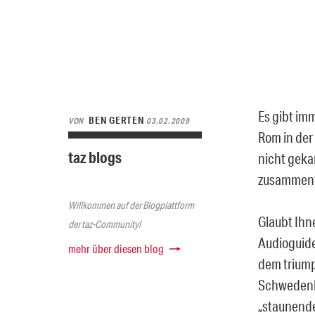
Es gibt im
BEN GERTEN
VON
03.02.2009
Rom in der
taz blogs
nicht geka
zusammenfü
Willkommen auf der Blogplattform
Glaubt Ihn
der taz-Community!
Audioguide 
mehr über diesen blog
dem triump
Schwedenkö
„staunende