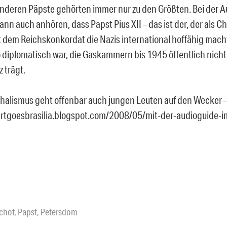
anderen Päpste gehörten immer nur zu den Größten. Bei der 
nn auch anhören, dass Papst Pius XII – das ist der, der als C
t dem Reichskonkordat die Nazis international hoffähig mach
 diplomatisch war, die Gaskammern bis 1945 öffentlich nicht
z trägt.
halismus geht offenbar auch jungen Leuten auf den Wecker – 
ertgoesbrasilia.blogspot.com/2008/05/mit-der-audioguide-i
schof
,
Papst
,
Petersdom