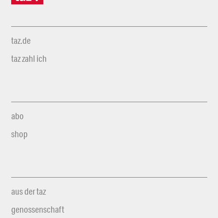
taz.de
taz zahl ich
abo
shop
aus der taz
genossenschaft