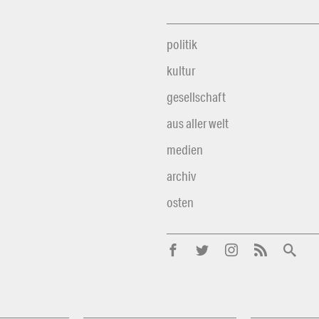
politik
kultur
gesellschaft
aus aller welt
medien
archiv
osten