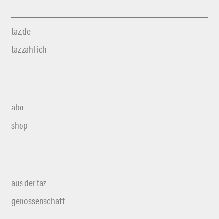
taz.de
taz zahl ich
abo
shop
aus der taz
genossenschaft