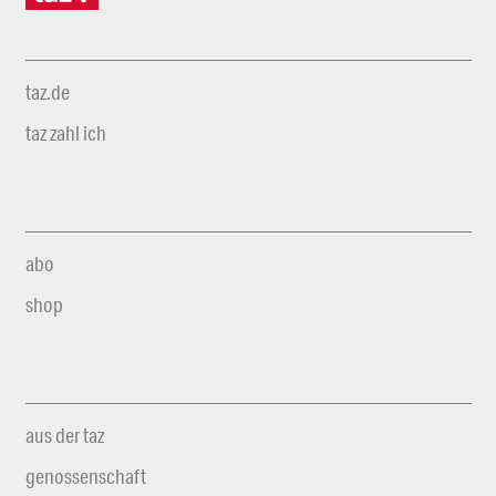
taz.de
taz zahl ich
abo
shop
aus der taz
genossenschaft