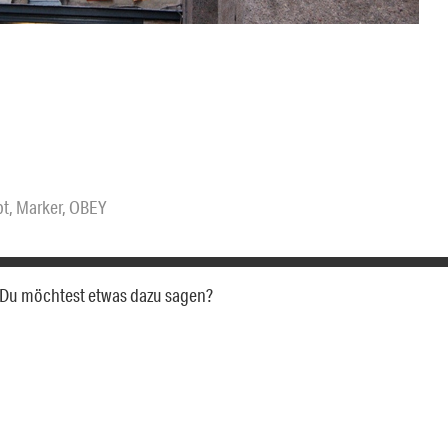
bt
,
Marker
,
OBEY
a. Du möchtest etwas dazu sagen?