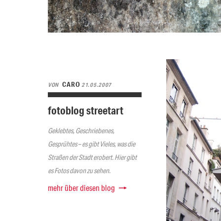
CARO
VON
21.05.2007
fotoblog streetart
Geklebtes, Geschriebenes,
Gesprühtes – es gibt Vieles, was die
Straßen der Stadt erobert. Hier gibt
es Fotos davon zu sehen.
mehr über diesen blog