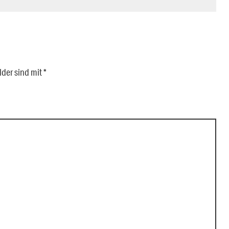
lder sind mit
*