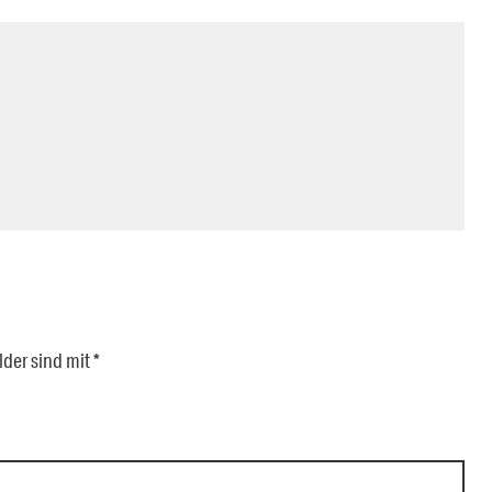
lder sind mit
*