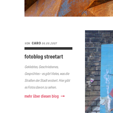
CARO
VON
06.09.2007
fotoblog streetart
Geklebtes, Geschriebenes,
Gesprühtes – es gibt Vieles, was die
Straßen der Stadt erobert. Hier gibt
es Fotos davon zu sehen.
mehr über diesen blog