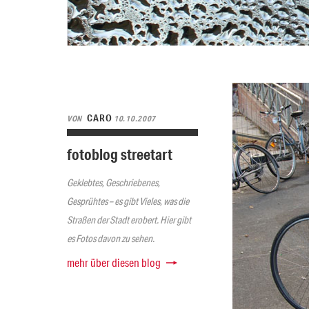
CARO
VON
10.10.2007
fotoblog streetart
Geklebtes, Geschriebenes,
Gesprühtes – es gibt Vieles, was die
Straßen der Stadt erobert. Hier gibt
es Fotos davon zu sehen.
mehr über diesen blog