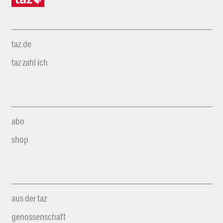
taz.de
taz zahl ich
abo
shop
aus der taz
genossenschaft