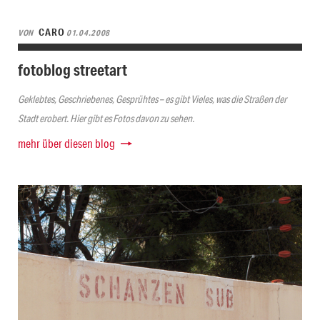
CARO
VON
01.04.2008
fotoblog streetart
Geklebtes, Geschriebenes, Gesprühtes – es gibt Vieles, was die Straßen der
Stadt erobert. Hier gibt es Fotos davon zu sehen.
mehr über diesen blog