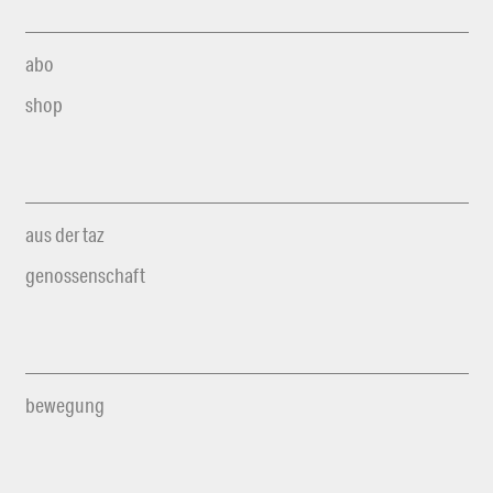
abo
shop
aus der taz
genossenschaft
bewegung