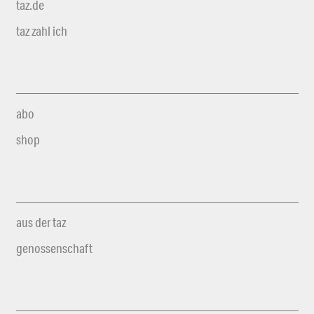
taz.de
taz zahl ich
abo
shop
aus der taz
genossenschaft