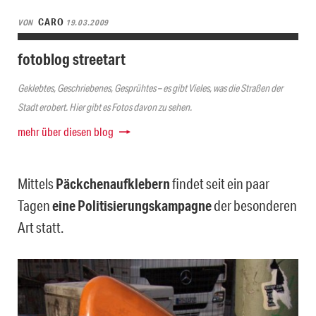
CARO
VON
19.03.2009
fotoblog streetart
Geklebtes, Geschriebenes, Gesprühtes – es gibt Vieles, was die Straßen der
Stadt erobert. Hier gibt es Fotos davon zu sehen.
mehr über diesen blog
Mittels
Päckchenaufklebern
findet seit ein paar
Tagen
eine Politisierungskampagne
der besonderen
Art statt.