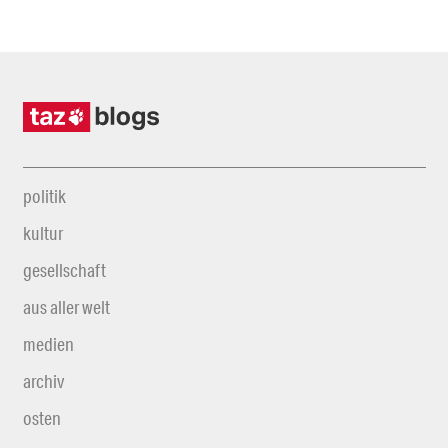
politik
kultur
gesellschaft
aus aller welt
medien
archiv
osten