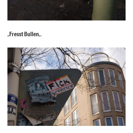
„
Fresst Bullen
„.