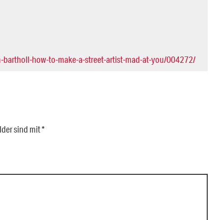
m-bartholl-how-to-make-a-street-artist-mad-at-you/004272/
lder sind mit
*