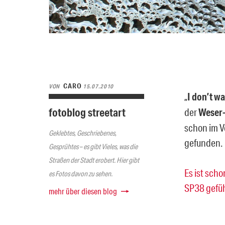
CARO
VON
15.07.2010
„
I don’t w
fotoblog streetart
der
Weser-
schon im Vo
Geklebtes, Geschriebenes,
gefunden.
Gesprühtes – es gibt Vieles, was die
Straßen der Stadt erobert. Hier gibt
Es ist scho
es Fotos davon zu sehen.
SP38 gefü
mehr über diesen blog