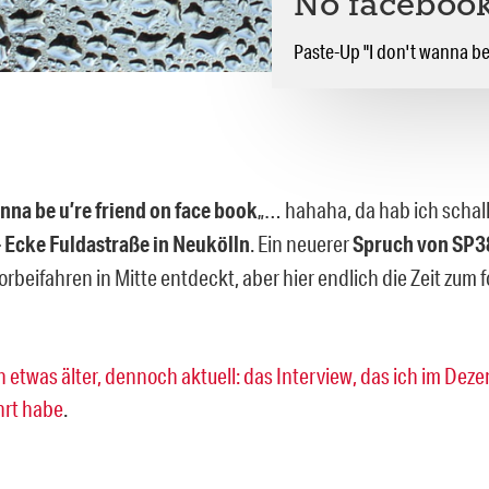
No facebook
Paste-Up "I don't wanna be
anna be u’re friend on face book
„… hahaha, da hab ich schal
 Ecke Fuldastraße in Neukölln
. Ein neuerer
Spruch von SP3
rbeifahren in Mitte entdeckt, aber hier endlich die Zeit zum 
n etwas älter, dennoch aktuell:
das Interview, das ich im Dez
hrt habe
.