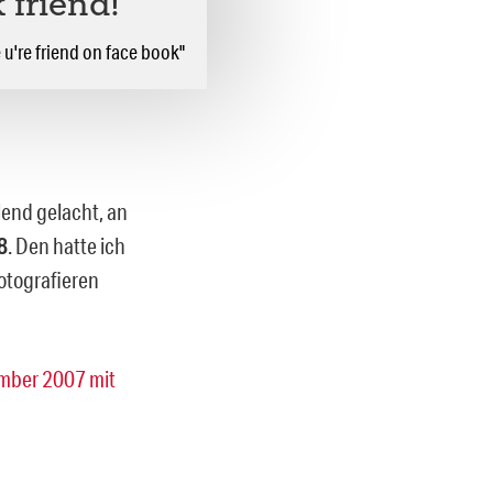
 friend!
 u're friend on face book"
lend gelacht, an
8
. Den hatte ich
fotografieren
ember 2007 mit