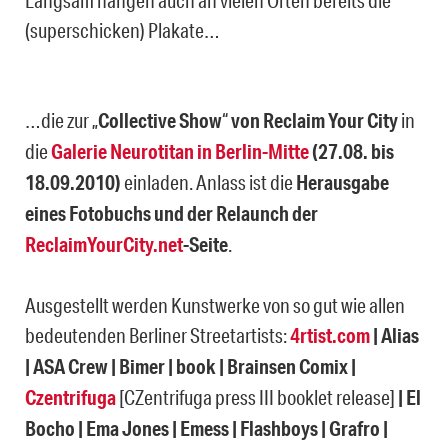
(superschicken) Plakate…
…die zur „
Collective Show
“
von Reclaim Your City
in
die
Galerie Neurotitan in Berlin-Mitte
(27.08. bis
18.09.2010)
einladen. Anlass ist die
Herausgabe
eines Fotobuchs und der Relaunch der
ReclaimYourCity.net
-Seite
.
Ausgestellt werden Kunstwerke von so gut wie allen
bedeutenden Berliner Streetartists:
4rtist.com
| Alias
| ASA Crew | Bimer | book | Brainsen Comix |
Czentrifuga
[CZentrifuga press III booklet release]
| El
Bocho | Ema Jones | Emess | Flashboys | Grafro |