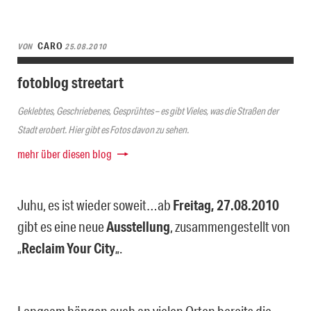
CARO
VON
25.08.2010
fotoblog streetart
Geklebtes, Geschriebenes, Gesprühtes – es gibt Vieles, was die Straßen der
Stadt erobert. Hier gibt es Fotos davon zu sehen.
mehr über diesen blog
Juhu, es ist wieder soweit…ab
Freitag, 27.08.2010
gibt es eine neue
Ausstellung
, zusammengestellt von
„
Reclaim Your City
„.
Langsam hängen auch an vielen Orten bereits die