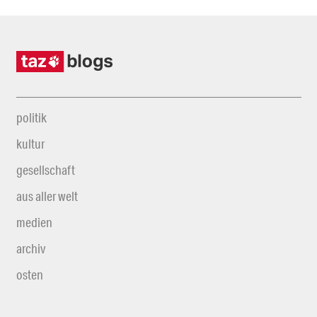
politik
kultur
gesellschaft
aus aller welt
medien
archiv
osten