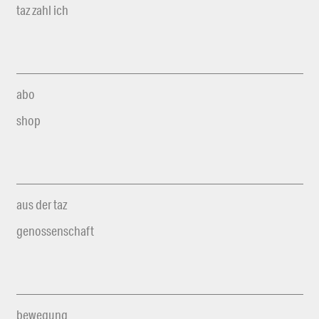
taz zahl ich
abo
shop
aus der taz
genossenschaft
bewegung