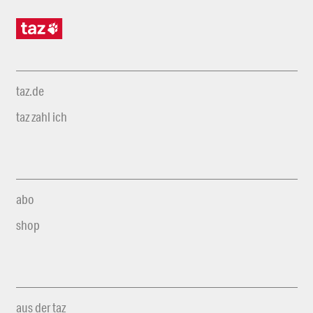
taz.de
taz zahl ich
abo
shop
aus der taz