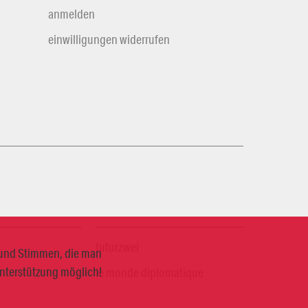
anmelden
einwilligungen widerrufen
futurzwei
n und Stimmen, die man
Unterstützung möglich!
le monde diplomatique