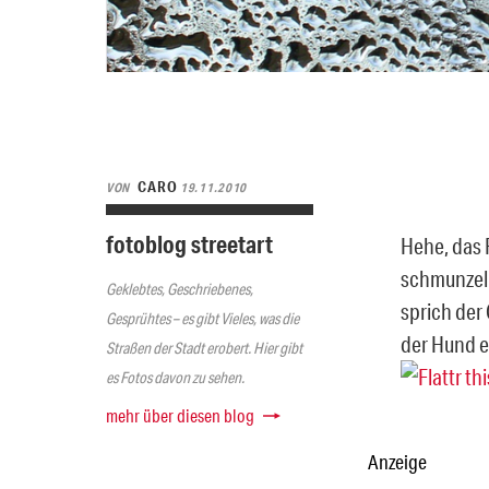
CARO
VON
19.11.2010
fotoblog streetart
Hehe, das 
schmunzeln
Geklebtes, Geschriebenes,
sprich der
Gesprühtes – es gibt Vieles, was die
der Hund ex
Straßen der Stadt erobert. Hier gibt
es Fotos davon zu sehen.
mehr über diesen blog
Anzeige