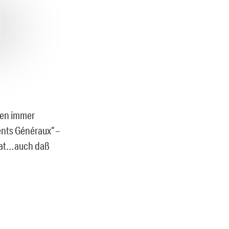
hen immer
nts Généraux“ –
 hat…auch daß