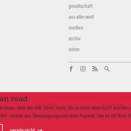
gesellschaft
aus aller welt
medien
archiv
osten
can read
aus der taz
bewegung
 lesen. Aber wer will, kann. Texte, die es nicht allen recht mache
ört – immer aus Überzeugung und ohne Paywall. Das ist mit Ihrer 
genossenschaft
gerade nicht