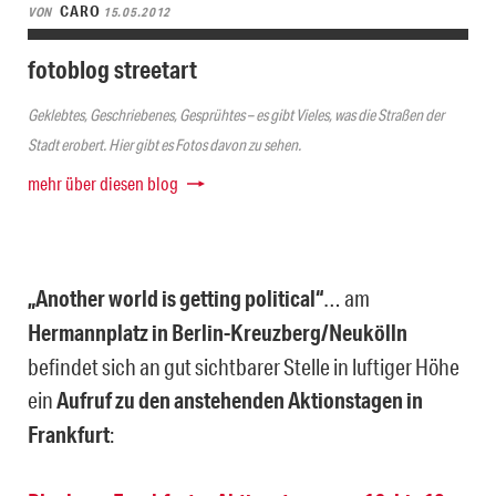
CARO
VON
15.05.2012
fotoblog streetart
Geklebtes, Geschriebenes, Gesprühtes – es gibt Vieles, was die Straßen der
Stadt erobert. Hier gibt es Fotos davon zu sehen.
mehr über diesen blog
„Another world is getting political“
… am
Hermannplatz in Berlin-Kreuzberg/Neukölln
befindet sich an gut sichtbarer Stelle in luftiger Höhe
ein
Aufruf zu den anstehenden Aktionstagen in
Frankfurt
: