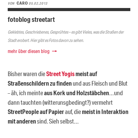
CARO
VON
05.02.2013
fotoblog streetart
Geklebtes, Geschriebenes, Gesprühtes – es gibt Vieles, was die Straßen der
Stadt erobert. Hier gibt es Fotos davon zu sehen.
mehr über diesen blog
Bisher waren die
Street Yogis
meist auf
Straßenschildern zu finden
und aus Fleisch und Blut
– äh, ich meinte
aus Kork und Holzstäbchen
…und
dann tauchten (witterunsgbedingt?) vermehrt
StreetPeople auf Papier
auf, die
meist in Interaktion
mit anderen
sind. Sieh selbst…