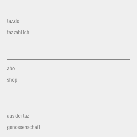
taz.de
taz zahl ich
abo
shop
aus der taz
genossenschaft