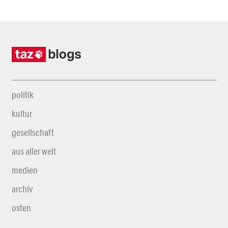
politik
kultur
gesellschaft
aus aller welt
medien
archiv
osten