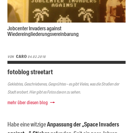
Jobcenter Invaders against
Wiedereingliederungsvereinbarung
CARO
VON
04.02.2018
fotoblog streetart
Geklebtes, Geschriebenes, Gesprühtes – es gibt Vieles, was die Straßen der
Stadt erobert. Hier gibt es Fotos davon zu sehen.
mehr über diesen blog
Habe eine witzige
Anpassung der „Space Invaders