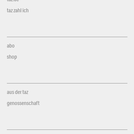
taz zahl ich
abo
shop
aus der taz
genossenschaft