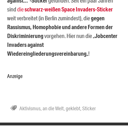
against…“-Sticker
gefunden. Seit ein paar Jahren
sind
die
schwarz-weißen Space Invaders-Sticker
weit verbreitet (in Berlin zumindest), die
gegen
Rassismus, Homophobie und andere Formen der
Diskriminierung
vorgehen. Hier nun die „
Jobcenter
Invaders against
Wiedereingliederungsvereinbarung
„!
Anzeige
Aktivismus
,
an die Welt
,
geklebt
,
Sticker