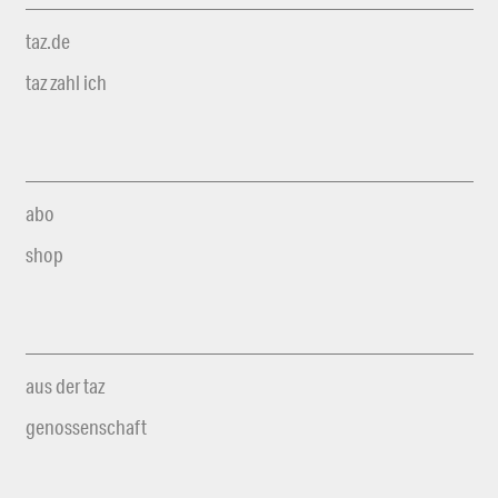
taz.de
taz zahl ich
abo
shop
aus der taz
genossenschaft