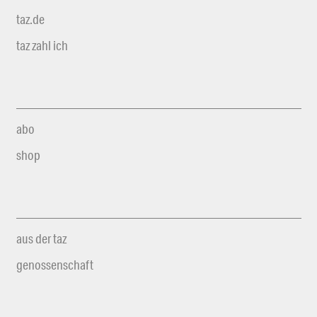
taz.de
taz zahl ich
abo
shop
aus der taz
genossenschaft