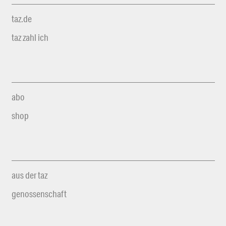
taz.de
taz zahl ich
abo
shop
aus der taz
genossenschaft