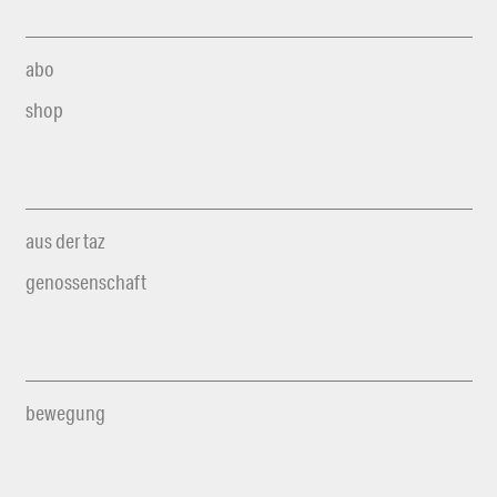
abo
shop
aus der taz
genossenschaft
bewegung