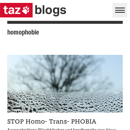
homophobie
STOP Homo- Trans- PHOBIA
Ausgeschnittene Plüschhäschen und handbemalte rosa-blaue