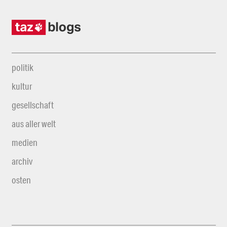
politik
kultur
gesellschaft
aus aller welt
medien
archiv
osten