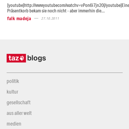
[youtube]http://wwwyoutubecom/watchv=vPon6i7jn20[/youtube]Ein
Präsentkorb bekam sie noch nicht - aber immerhin die...
falk madeja
27.10.2011
politik
kultur
gesellschaft
aus aller welt
medien