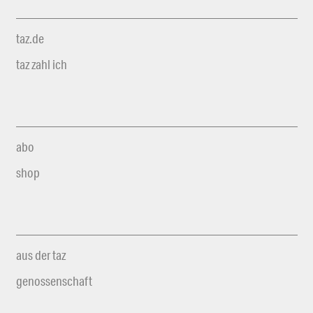
taz.de
taz zahl ich
abo
shop
aus der taz
genossenschaft