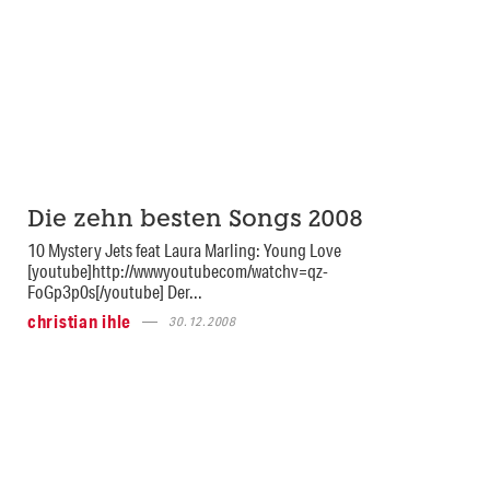
Die zehn besten Songs 2008
10 Mystery Jets feat Laura Marling: Young Love
[youtube]http://wwwyoutubecom/watchv=qz-
FoGp3p0s[/youtube] Der...
christian ihle
30.12.2008