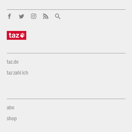
taz.de
taz zahl ich
abo
shop