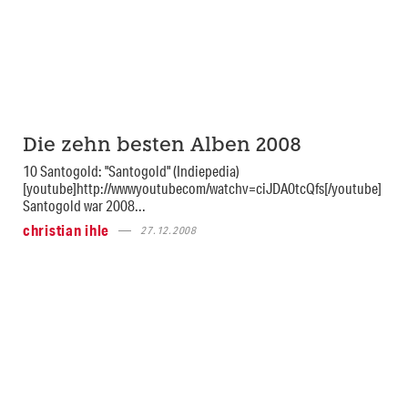
Die zehn besten Alben 2008
10 Santogold: "Santogold" (Indiepedia)
[youtube]http://wwwyoutubecom/watchv=ciJDA0tcQfs[/youtube]
Santogold war 2008...
christian ihle
27.12.2008