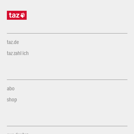
taz.de
taz zahl ich
abo
shop