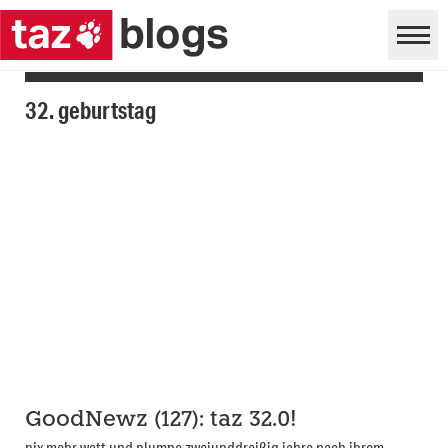
32. geburtstag
GoodNewz (127): taz 32.0!
nix mehr watt und plumpe zweiunddreißig jahre nach ihrem