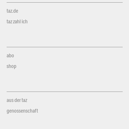
taz.de
taz zahl ich
abo
shop
aus der taz
genossenschaft