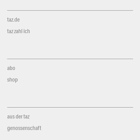
taz.de
taz zahl ich
abo
shop
aus der taz
genossenschaft