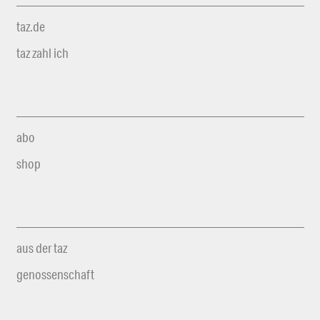
taz.de
taz zahl ich
abo
shop
aus der taz
genossenschaft