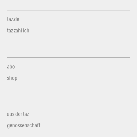
taz.de
taz zahl ich
abo
shop
aus der taz
genossenschaft