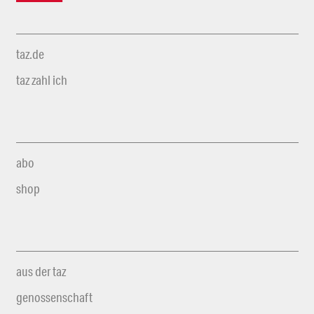
taz.de
taz zahl ich
abo
shop
aus der taz
genossenschaft