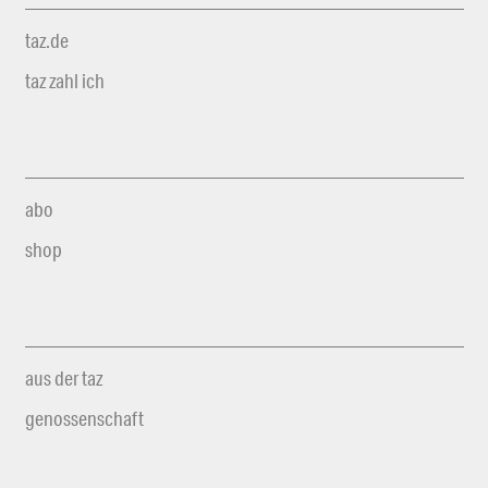
taz.de
taz zahl ich
abo
shop
aus der taz
genossenschaft