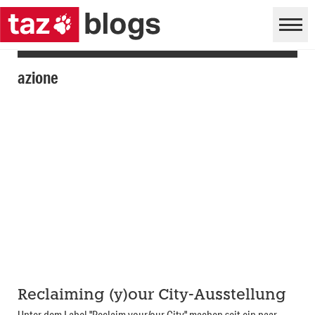
azione
Reclaiming (y)our City-Ausstellung
Unter dem Label "Reclaim your/our City" machen seit ein paar