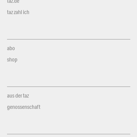
taz.de
taz zahl ich
abo
shop
aus der taz
genossenschaft