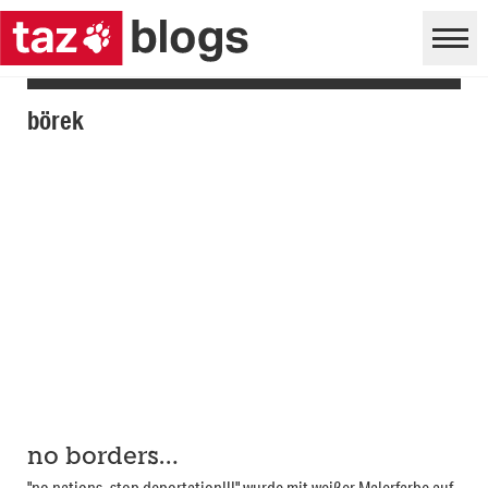
börek
no borders…
"no nations, stop deportation!!!" wurde mit weißer Malerfarbe auf