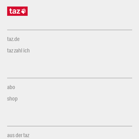
taz.de
taz zahl ich
abo
shop
aus der taz