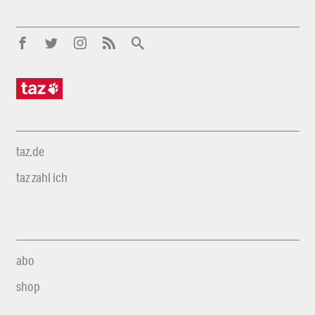
taz.de
taz zahl ich
abo
shop