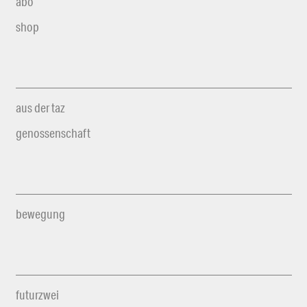
abo
shop
aus der taz
genossenschaft
bewegung
futurzwei