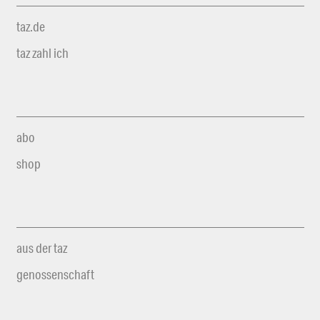
taz.de
taz zahl ich
abo
shop
aus der taz
genossenschaft