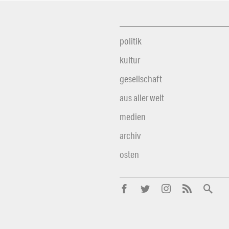
politik
kultur
gesellschaft
aus aller welt
medien
archiv
osten