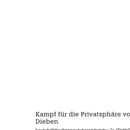
Kampf für die Privatsphäre v
Dieben
[youtube]http://wwwyoutubecom/watchv=2n_99qHcIF