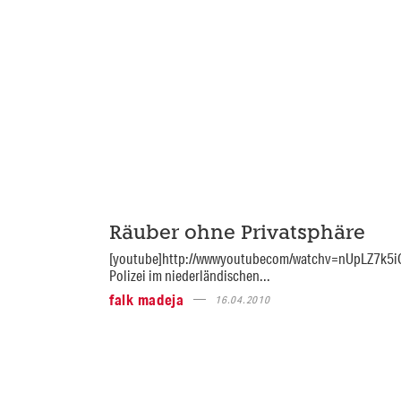
Räuber ohne Privatsphäre
[youtube]http://wwwyoutubecom/watchv=nUpLZ7k5i
Polizei im niederländischen...
falk madeja
16.04.2010