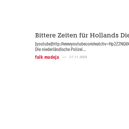
Bittere Zeiten für Hollands Die
[youtube]http://wwwyoutubecom/watchv=Hp2Z2NQ6O
Die niederländische Polizei...
falk madeja
27.11.2009