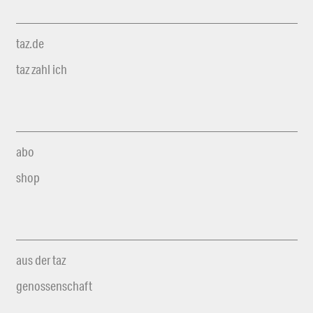
taz.de
taz zahl ich
abo
shop
aus der taz
genossenschaft