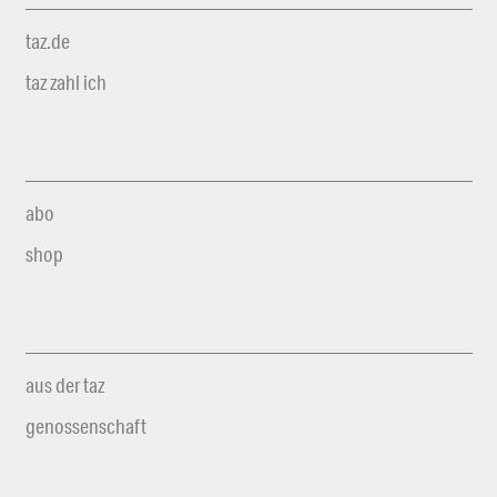
taz.de
taz zahl ich
abo
shop
aus der taz
genossenschaft