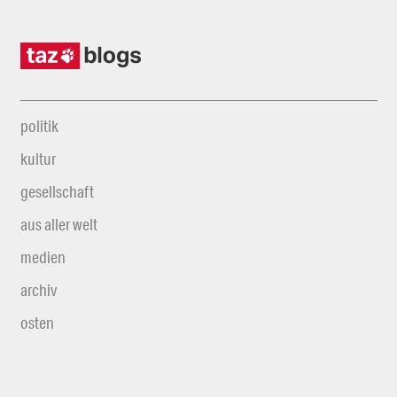
politik
kultur
gesellschaft
aus aller welt
medien
archiv
osten