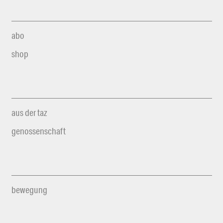
abo
shop
aus der taz
genossenschaft
bewegung