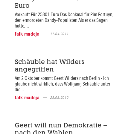
Euro
Verkauft Für 25801 Euro Das Denkmal für Pim Fortuyn,
den ermordeten Dandy-Populisten Als er das Sagen
hatte,...
falk madeja
17.04.2011
Schäuble hat Wilders
angegriffen
Am 2 Oktober kommt Geert Wilders nach Berlin - ich
glaube nicht wirklich, dass Wolfgang Schäuble unter
die...
falk madeja
25.08.2010
Geert will nun Demokratie –
nach den Wahlen