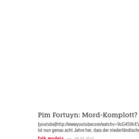
Pim Fortuyn: Mord-Komplott?
[youtube]http://wwwyoutubecom/watchv=9cG459lrEV
ist nun genau acht Jahre her, dass der niederländische
falk madeja
06.05.2010