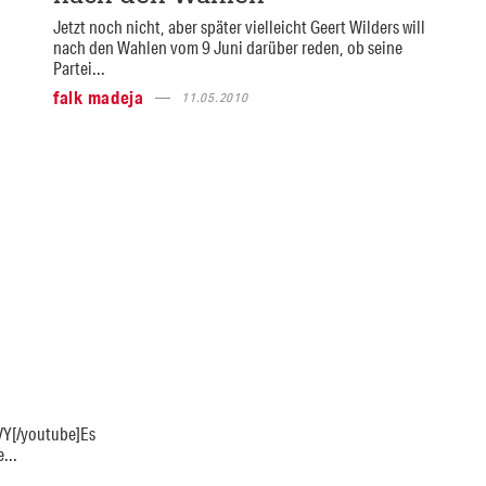
Jetzt noch nicht, aber später vielleicht Geert Wilders will
nach den Wahlen vom 9 Juni darüber reden, ob seine
Partei...
falk madeja
11.05.2010
Y[/youtube]Es
...