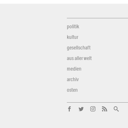
politik
kultur
gesellschaft
aus aller welt
medien
archiv
osten