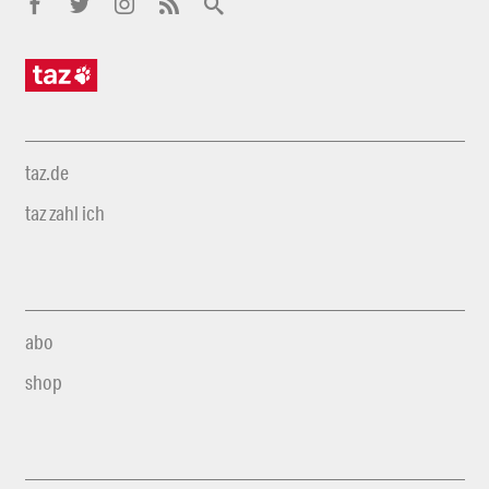
taz.de
taz zahl ich
abo
shop