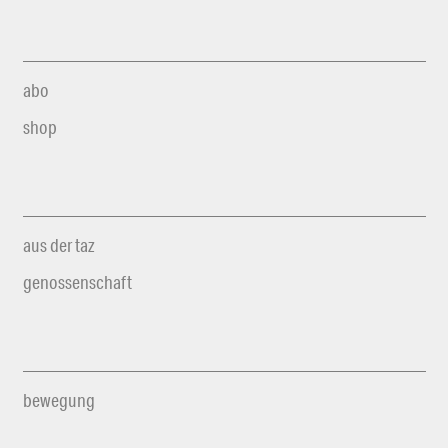
abo
shop
aus der taz
genossenschaft
bewegung