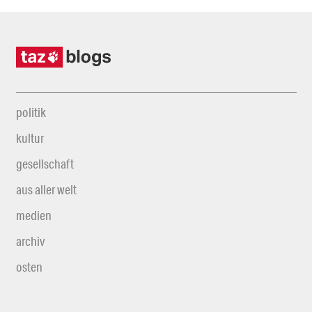
politik
kultur
gesellschaft
aus aller welt
medien
archiv
osten