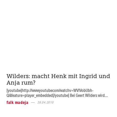
Wilders: macht Henk mit Ingrid und
Anja rum?
[youtube]http://wwwyoutubecom/watchv=WVIVobUbh-
Q&feature=player_embedded[/youtube] Bei Geert Wilders wird...
falk madeja
28.04.2010