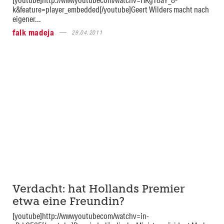
k&feature=player_embedded[/youtube]Geert Wilders macht nach
eigener...
falk madeja
29.04.2011
Verdacht: hat Hollands Premier
etwa eine Freundin?
[youtube]http://wwwyoutubecom/watchv=in-