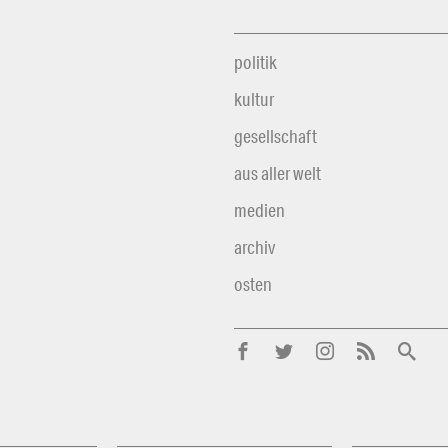
politik
kultur
gesellschaft
aus aller welt
medien
archiv
osten