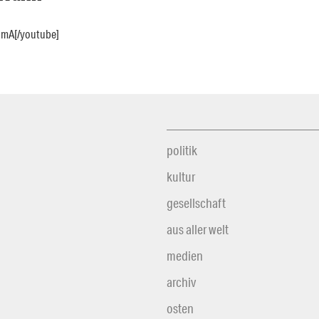
mA[/youtube]
politik
kultur
gesellschaft
aus aller welt
medien
archiv
osten