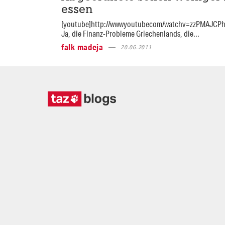
essen
[youtube]http://wwwyoutubecom/watchv=zzPMAJCPh
Ja, die Finanz-Probleme Griechenlands, die...
falk madeja
20.06.2011