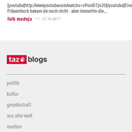
[youtube]http://wwwyoutubecom/watchv=vPon6i7jn20[/youtube]Ein
Präsentkorb bekam sie noch nicht - aber immerhin die...
falk madeja
27.10.2011
politik
kultur
gesellschaft
aus aller welt
medien