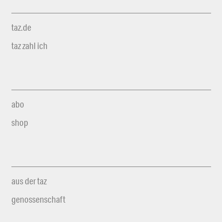
taz.de
taz zahl ich
abo
shop
aus der taz
genossenschaft