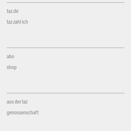
taz.de
taz zahl ich
abo
shop
aus der taz
genossenschaft