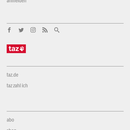
anmelden
taz.de
taz zahl ich
abo