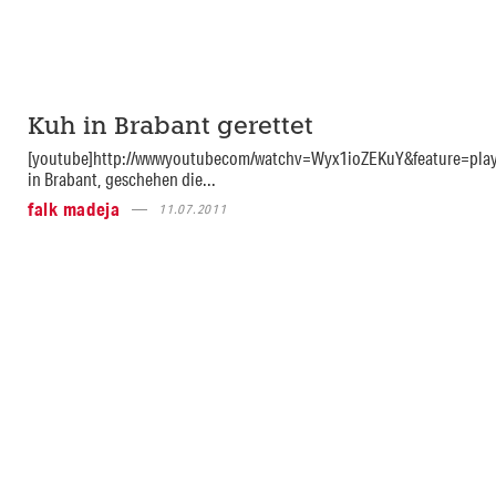
Kuh in Brabant gerettet
[youtube]http://wwwyoutubecom/watchv=Wyx1ioZEKuY&feature=play
in Brabant, geschehen die...
falk madeja
11.07.2011