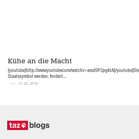
Kühe an die Macht
[youtube]http://wwwyoutubecom/watchv=amd9P3pgktA[/youtube]Die 
Staatssymbol werden, fordert...
27.02.2010